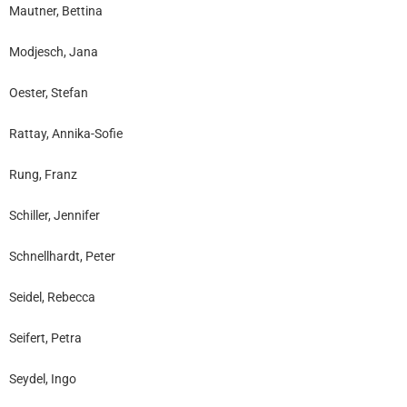
Mautner, Bettina
Modjesch, Jana
Oester, Stefan
Rattay, Annika-Sofie
Rung, Franz
Schiller, Jennifer
Schnellhardt, Peter
Seidel, Rebecca
Seifert, Petra
Seydel, Ingo