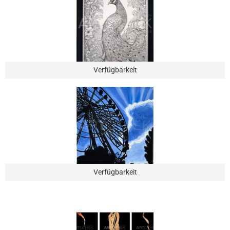
­Verfügbarkeit
­Verfügbarkeit