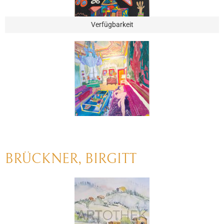
­Verfügbarkeit
BRÜCKNER, BIRGITT