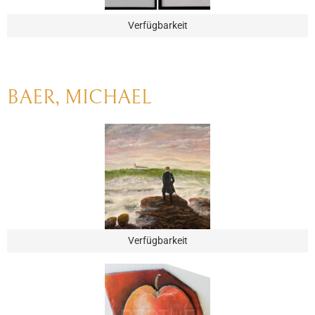
­Verfügbarkeit
BAER, MICHAEL
­Verfügbarkeit