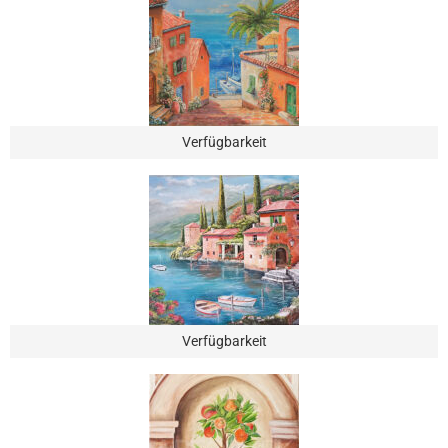
­Verfügbarkeit
­Verfügbarkeit