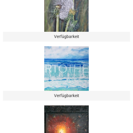
­Verfügbarkeit
­Verfügbarkeit