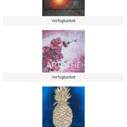
­Verfügbarkeit
­Verfügbarkeit