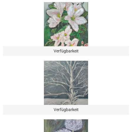
­Verfügbarkeit
­Verfügbarkeit