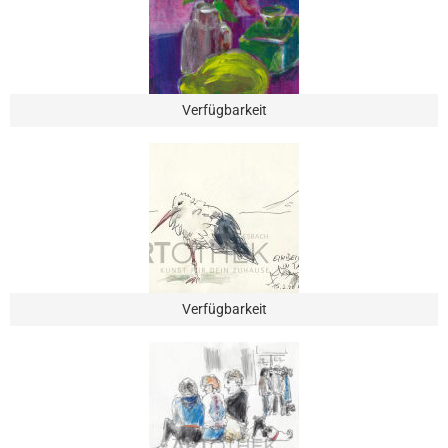
­Verfügbarkeit
­Verfügbarkeit